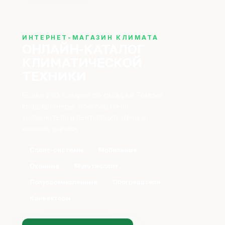
ИНТЕРНЕТ-МАГАЗИН КЛИМАТА
ОНЛАЙН-КАТАЛОГ
КЛИМАТИЧЕСКОЙ
ТЕХНИКИ
Более 260 товаров
со склада в Томске:
кондиционеры, обогреватели,
увлажнители и вентиляция. Цены и
наличие онлайн.
Сплит-системы
Мобильные
Оконные
Мультисплит
Полупромышленные
Обогреватели
Конвекторы